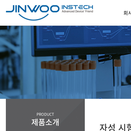
회
인
회
파
찾아오
PRODUCT
제품소개
자성 시