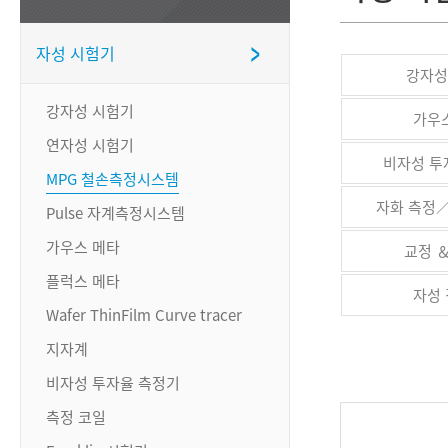
자성 시험기
강자성
강자성 시험기
가우
연자성 시험기
비자성 투
MPG 철손측정시스템
자화 측정
Pulse 자계측정시스템
가우스 메타
교정 
플럭스 메타
자성
Wafer ThinFilm Curve tracer
지자계
비자성 투자율 측정기
측정 코일