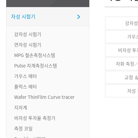
자성 시험기
강자성
강자성 시험기
가우
연자성 시험기
비자성 투
MPG 철손측정시스템
자화 측정
Pulse 자계측정시스템
가우스 메타
교정 
플럭스 메타
자성
Wafer ThinFilm Curve tracer
지자계
비자성 투자율 측정기
측정 코일