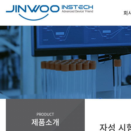
회
인
회
파
찾아오
PRODUCT
제품소개
자성 시