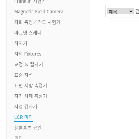
Franklin 시험기
Magnetic Field Camera
자화 측정／각도 시험기
마그넷 스캐너
착자기
자화 Fixtures
교정 ＆ 탈자기
표준 자석
표면 저항 측정기
자기 차폐 측정기
자성 검사기
LCR 미터
헬름홀츠 코일
기타